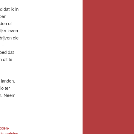
 dat ik in
 ben
den of
ijks leven
rijven die
n =
moed dat
 dit te
 landen.
o ter
an. Neem
idden-
sie
,
training