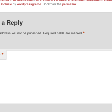
& inclusie
by
wordpressgrethe
. Bookmark the
permalink
.
 a Reply
*
address will not be published.
Required fields are marked
*
t