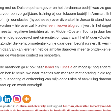
ing met de Duitse opdrachtgever en het Jordaanse bedrijf was zo goed
 ga voor een vergelijkbare training bij een telecom bedrijf in Amman. Ik
f mijn conclusies (hypotheses) over diversiteit in Jordanië stand hou
worden – hierover zal ik zeker
een nieuwe blog
schrijven. In het dagel
meestal negatieve berichten uit het Midden-Oosten. Toch zijn daar bed
aar en dag succesvol met diversiteit omgaan, want het Midden-Ooste
t. Zonder die kerncompetentie kun je daar geen bedrijf runnen. Ik ver
 daarvan kan leren en heb de ambitie daarover meer te ontdekken en
aar de westerse context en behoeften.
e maanden ga ik ook naar
Israel
en
Tunesië
en mogelijk nog andere
n ben ik benieuwd naar reacties van mensen met ervaring in die regi
g, nuancering of ontkenning van mijn conclusies of aanvulling daarv
tact op en wordt vervolgd!
as posted in
Culture and diversity
and tagged
Amman
,
diversiteit in bedrijven M
ersiteit in de bouwsector
,
diversiteit in Jordanië
,
diversiteitsmanagement
,
inclu