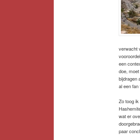
verwacht v
vooroordel
een contex
doe, moet 
bijdragen a
al een fa
Zo toog ik
Hashemite
wat er ov
doorgebrac
paar concl