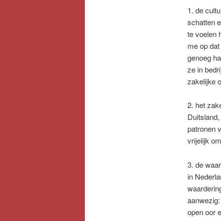
1. de cult
schatten 
te voelen 
me op dat 
genoeg had
ze in bedr
zakelijke
2. het zak
Duitsland,
patronen v
vrijelijk 
3. de waar
in Nederla
waarderin
aanwezig: 
open oor e