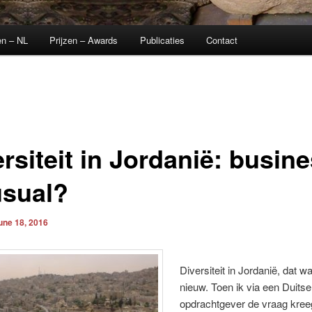
en – NL
Prijzen – Awards
Publicaties
Contact
rsiteit in Jordanië: busin
usual?
une 18, 2016
Diversiteit in Jordanië, dat w
nieuw. Toen ik via een Duitse
opdrachtgever de vraag kreeg 