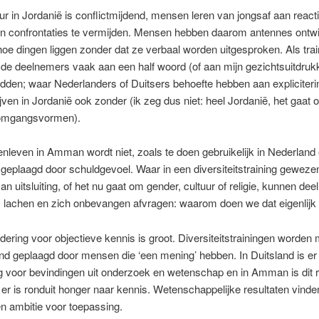
uur in Jordanië is conflictmijdend, mensen leren van jongsaf aan reacti
en confrontaties te vermijden. Mensen hebben daarom antennes ontw
hoe dingen liggen zonder dat ze verbaal worden uitgesproken. Als train
de deelnemers vaak aan een half woord (of aan mijn gezichtsuitdruk
den; waar Nederlanders of Duitsers behoefte hebben aan expliciteri
ijven in Jordanië ook zonder (ik zeg dus niet: heel Jordanië, het gaat 
 omgangsvormen).
enleven in Amman wordt niet, zoals te doen gebruikelijk in Nederland
 geplaagd door schuldgevoel. Waar in een diversiteitstraining geweze
an uitsluiting, of het nu gaat om gender, cultuur of religie, kunnen de
om lachen en zich onbevangen afvragen: waarom doen we dat eigenlijk
dering voor objectieve kennis is groot. Diversiteitstrainingen worde
nd geplaagd door mensen die ‘een mening’ hebben. In Duitsland is e
g voor bevindingen uit onderzoek en wetenschap en in Amman is dit 
er is ronduit honger naar kennis. Wetenschappelijke resultaten vinde
n ambitie voor toepassing.