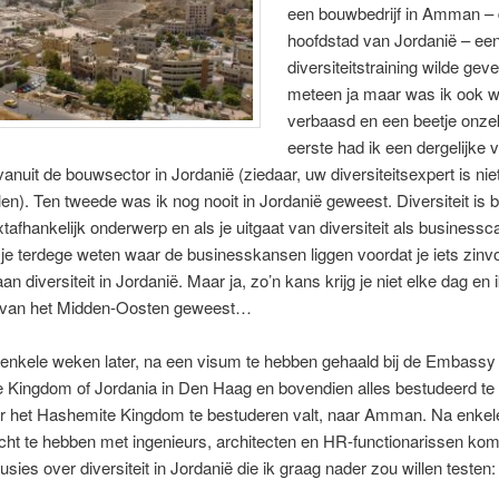
een bouwbedrijf in Amman –
hoofdstad van Jordanië – ee
diversiteitstraining wilde geve
meteen ja maar was ik ook w
verbaasd en een beetje onze
eerste had ik een dergelijke v
anuit de bouwsector in Jordanië (ziedaar, uw diversiteitsexpert is niet
en). Ten tweede was ik nog nooit in Jordanië geweest. Diversiteit is bi
tafhankelijk onderwerp en als je uitgaat van diversiteit als businessc
je terdege weten waar de businesskansen liggen voordat je iets zinvo
an diversiteit in Jordanië. Maar ja, zo’n kans krijg je niet elke dag en i
n van het Midden-Oosten geweest…
 enkele weken later, na een visum te hebben gehaald bij de Embassy 
 Kingdom of Jordania in Den Haag en bovendien alles bestudeerd te
er het Hashemite Kingdom te bestuderen valt, naar Amman. Na enke
ht te hebben met ingenieurs, architecten en HR-functionarissen kom 
usies over diversiteit in Jordanië die ik graag nader zou willen testen: