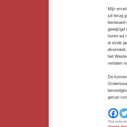
Mijn ervar
juli terug
benieuwd o
gewijzigd 
horen wij 
al sinds j
diversitei
het Westen
vertalen n
De komend
Ondertusse
bevestigin
gerust con
This entry w
Oosten
,
div