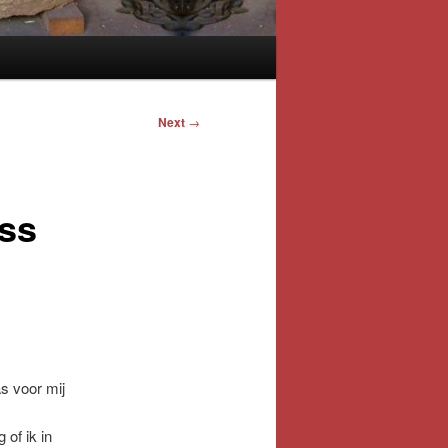
Next
→
ess
as voor mij
of ik in