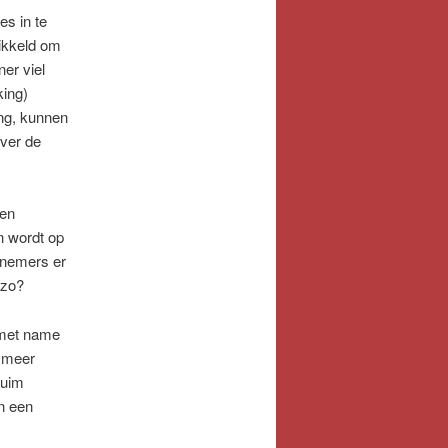
es in te
ikkeld om
er viel
king)
ng, kunnen
over de
 en
n wordt op
elnemers er
 zo?
n met name
r meer
ruim
n een