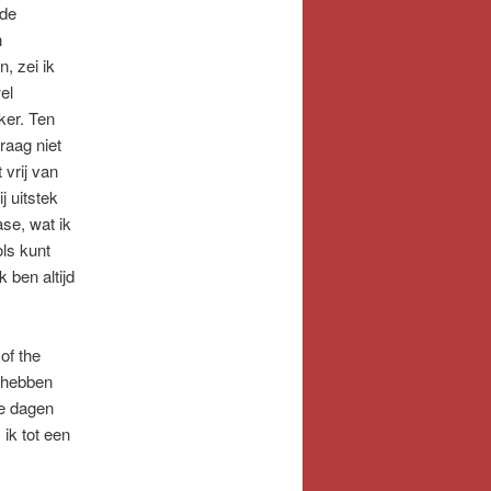
 de
n
n, zei ik
el
ker. Ten
raag niet
 vrij van
j uitstek
ase, wat ik
ls kunt
k ben altijd
of the
 hebben
le dagen
ik tot een