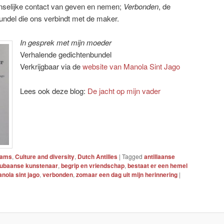
nselijke contact van geven en nemen;
Verbonden
, de
bundel die ons verbindt met de maker.
In gesprek met mijn moeder
Verhalende gedichtenbundel
Verkrijgbaar via de
website van Manola Sint Jago
Lees ook deze blog:
De jacht op mijn vader
eams
,
Culture and diversity
,
Dutch Antilles
|
Tagged
antillaanse
ubaanse kunstenaar
,
begrip en vriendschap
,
bestaat er een hemel
nola sint jago
,
verbonden
,
zomaar een dag uit mijn herinnering
|