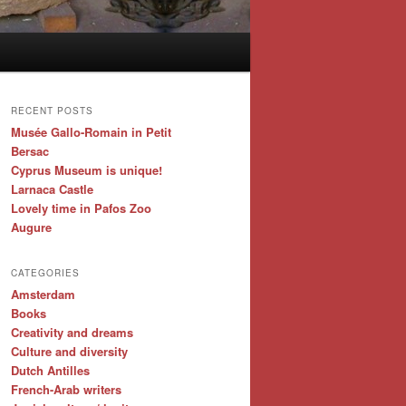
RECENT POSTS
Musée Gallo-Romain in Petit
Bersac
Cyprus Museum is unique!
Larnaca Castle
Lovely time in Pafos Zoo
Augure
CATEGORIES
Amsterdam
Books
Creativity and dreams
Culture and diversity
Dutch Antilles
French-Arab writers