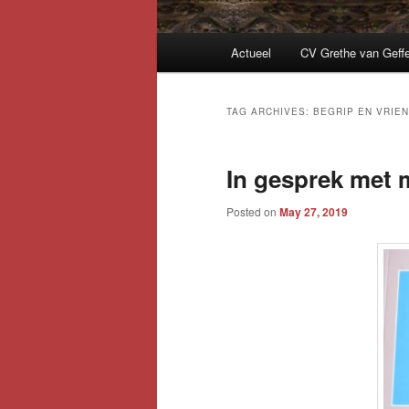
Main
Actueel
CV Grethe van Geff
menu
TAG ARCHIVES:
BEGRIP EN VRIE
In gesprek met 
Posted on
May 27, 2019