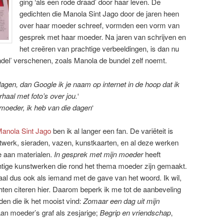
ging ‘als een rode draad’ door haar leven. De
gedichten die Manola Sint Jago door de jaren heen
over haar moeder schreef, vormden een vorm van
gesprek met haar moeder. Na jaren van schrijven en
het creëren van prachtige verbeeldingen, is dan nu
del’ verschenen, zoals Manola de bundel zelf noemt.
agen, dan Google ik je naam op internet in de hoop dat ik
rhaal met foto’s over jou.
‘
moeder, ik heb van die dagen
‘
anola Sint Jago
ben ik al langer een fan. De variëteit is
utwerk, sieraden, vazen, kunstkaarten, en al deze werken
e aan materialen.
In gesprek met mijn moeder
heeft
htige kunstwerken die rond het thema moeder zijn gemaakt.
aal dus ook als iemand met de gave van het woord. Ik wil,
ten citeren hier. Daarom beperk ik me tot de aanbeveling
en die ik het mooist vind:
Zomaar een dag uit mijn
an moeder’s graf als zesjarige;
Begrip en vriendschap
,