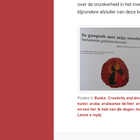
over de onzekerheid in het me
bijzondere afsluiter van deze 
Posted in
Books
,
Creativity and dr
kunst
,
aruba
,
arubaanse dichter
,
ar
en een hel
,
ik heb van die dagen
,
ma
Leave a reply