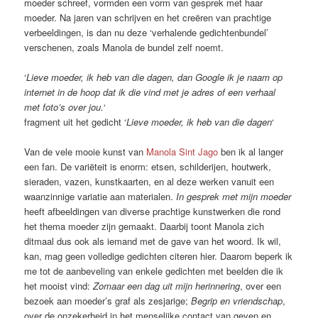
moeder schreef, vormden een vorm van gesprek met haar
moeder. Na jaren van schrijven en het creëren van prachtige
verbeeldingen, is dan nu deze ‘verhalende gedichtenbundel’
verschenen, zoals Manola de bundel zelf noemt.
‘
Lieve moeder, ik heb van die dagen, dan Google ik je naam op
internet in de hoop dat ik die vind met je adres of een verhaal
met foto’s over jou.
‘
fragment uit het gedicht ‘
Lieve moeder, ik heb van die dagen
‘
Van de vele mooie kunst van
Manola Sint Jago
ben ik al langer
een fan. De variëteit is enorm: etsen, schilderijen, houtwerk,
sieraden, vazen, kunstkaarten, en al deze werken vanuit een
waanzinnige variatie aan materialen.
In gesprek met mijn moeder
heeft afbeeldingen van diverse prachtige kunstwerken die rond
het thema moeder zijn gemaakt. Daarbij toont Manola zich
ditmaal dus ook als iemand met de gave van het woord. Ik wil,
kan, mag geen volledige gedichten citeren hier. Daarom beperk ik
me tot de aanbeveling van enkele gedichten met beelden die ik
het mooist vind:
Zomaar een dag uit mijn herinnering
, over een
bezoek aan moeder’s graf als zesjarige;
Begrip en vriendschap
,
over de onzekerheid in het menselijke contact van geven en