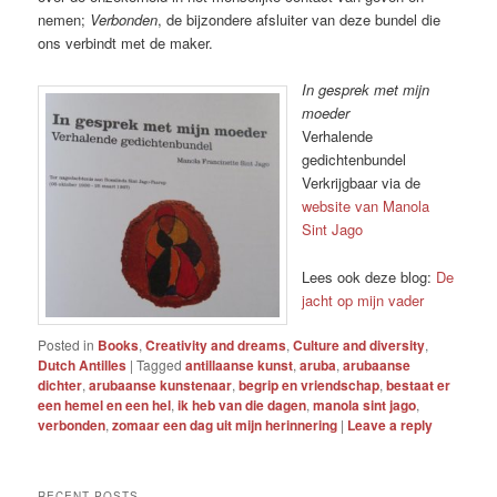
nemen;
Verbonden
, de bijzondere afsluiter van deze bundel die
ons verbindt met de maker.
In gesprek met mijn
moeder
Verhalende
gedichtenbundel
Verkrijgbaar via de
website van Manola
Sint Jago
Lees ook deze blog:
De
jacht op mijn vader
Posted in
Books
,
Creativity and dreams
,
Culture and diversity
,
Dutch Antilles
|
Tagged
antillaanse kunst
,
aruba
,
arubaanse
dichter
,
arubaanse kunstenaar
,
begrip en vriendschap
,
bestaat er
een hemel en een hel
,
ik heb van die dagen
,
manola sint jago
,
verbonden
,
zomaar een dag uit mijn herinnering
|
Leave a reply
RECENT POSTS